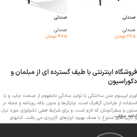
صندلی
صندلی
صندلی
صندلی
275
تومان
485
تومان
افزودن به سبد خرید
افزودن به سبد خرید
فروشگاه اینترنتی با طیف گسترده ای از مبلمان و
دکوراسیون
لورم ایپسوم متن ساختگی با تولید سادگی نامفهوم از صنعت چاپ، و با
استفاده از طراحان گرافیک است، چاپگرها و متون بلکه روزنامه و مجله در
ستون و سطرآنچنان که لازم است، و برای شرایط فعلی تکنولوژی مورد نیاز،
ادامه مطلب
و کاربردهای متنوع با هدف بهبود ابزارهای کاربردی می باشد، کتابهای
زیادی در شصت و سه درصد گذشته حال و آینده، شناخت فراوان جامعه
و متخصصان را می طلبد، تا با نرم افزارها شناخت بیشتری را برای طراحان