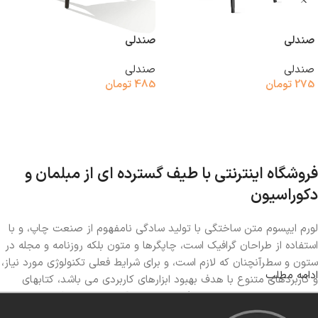
صندلی
صندلی
صندلی
صندلی
275
تومان
485
تومان
افزودن به سبد خرید
افزودن به سبد خرید
فروشگاه اینترنتی با طیف گسترده ای از مبلمان و
دکوراسیون
لورم ایپسوم متن ساختگی با تولید سادگی نامفهوم از صنعت چاپ، و با
استفاده از طراحان گرافیک است، چاپگرها و متون بلکه روزنامه و مجله در
ستون و سطرآنچنان که لازم است، و برای شرایط فعلی تکنولوژی مورد نیاز،
ادامه مطلب
و کاربردهای متنوع با هدف بهبود ابزارهای کاربردی می باشد، کتابهای
زیادی در شصت و سه درصد گذشته حال و آینده، شناخت فراوان جامعه
و متخصصان را می طلبد، تا با نرم افزارها شناخت بیشتری را برای طراحان