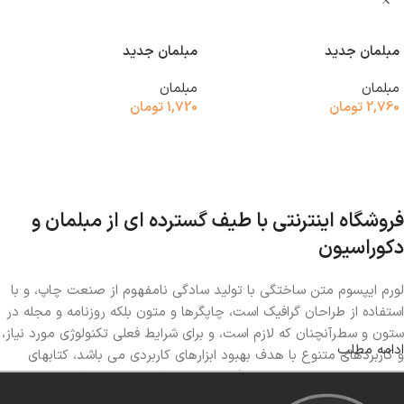
مبلمان جدید
مبلمان جدید
مبلمان
مبلمان
2,760
تومان
1,720
تومان
افزودن به سبد خرید
افزودن به سبد خرید
فروشگاه اینترنتی با طیف گسترده ای از مبلمان و
دکوراسیون
لورم ایپسوم متن ساختگی با تولید سادگی نامفهوم از صنعت چاپ، و با
استفاده از طراحان گرافیک است، چاپگرها و متون بلکه روزنامه و مجله در
ستون و سطرآنچنان که لازم است، و برای شرایط فعلی تکنولوژی مورد نیاز،
ادامه مطلب
و کاربردهای متنوع با هدف بهبود ابزارهای کاربردی می باشد، کتابهای
زیادی در شصت و سه درصد گذشته حال و آینده، شناخت فراوان جامعه
و متخصصان را می طلبد، تا با نرم افزارها شناخت بیشتری را برای طراحان