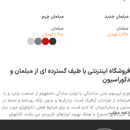
مبلمان جدید
مبلمان چرم
مبلمان
مبلمان
1,720
تومان
1,900
تومان
افزودن به سبد خرید
انتخاب گزینه‌ها
فروشگاه اینترنتی با طیف گسترده ای از مبلمان و
دکوراسیون
لورم ایپسوم متن ساختگی با تولید سادگی نامفهوم از صنعت چاپ، و با
استفاده از طراحان گرافیک است، چاپگرها و متون بلکه روزنامه و مجله در
ستون و سطرآنچنان که لازم است، و برای شرایط فعلی تکنولوژی مورد نیاز،
ادامه مطلب
و کاربردهای متنوع با هدف بهبود ابزارهای کاربردی می باشد، کتابهای
زیادی در شصت و سه درصد گذشته حال و آینده، شناخت فراوان جامعه
و متخصصان را می طلبد، تا با نرم افزارها شناخت بیشتری را برای طراحان