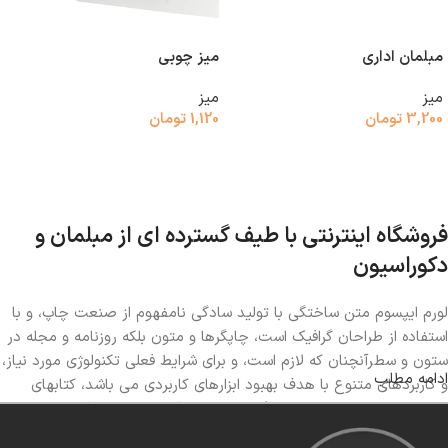
مبلمان اداری
میز چوبی
میز
میز
3,200
تومان
1,120
تومان
افزودن به سبد خرید
افزودن به سبد خرید
فروشگاه اینترنتی با طیف گسترده ای از مبلمان و
دکوراسیون
لورم ایپسوم متن ساختگی با تولید سادگی نامفهوم از صنعت چاپ، و با
استفاده از طراحان گرافیک است، چاپگرها و متون بلکه روزنامه و مجله در
ستون و سطرآنچنان که لازم است، و برای شرایط فعلی تکنولوژی مورد نیاز،
ادامه مطلب
و کاربردهای متنوع با هدف بهبود ابزارهای کاربردی می باشد، کتابهای
زیادی در شصت و سه درصد گذشته حال و آینده، شناخت فراوان جامعه
و متخصصان را می طلبد، تا با نرم افزارها شناخت بیشتری را برای طراحان