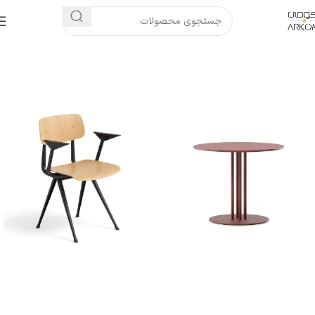
خانه
میز