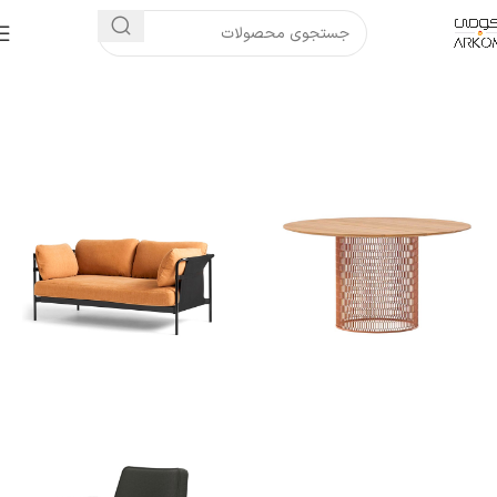
خانه
میز