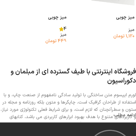
میز چوبی
میز چوبی
4
میز
میز
1,120
تومان
449
تومان
افزودن به سبد خرید
افزودن به سبد خرید
فروشگاه اینترنتی با طیف گسترده ای از مبلمان و
دکوراسیون
لورم ایپسوم متن ساختگی با تولید سادگی نامفهوم از صنعت چاپ، و با
استفاده از طراحان گرافیک است، چاپگرها و متون بلکه روزنامه و مجله در
ستون و سطرآنچنان که لازم است، و برای شرایط فعلی تکنولوژی مورد نیاز،
ادامه مطلب
و کاربردهای متنوع با هدف بهبود ابزارهای کاربردی می باشد، کتابهای
زیادی در شصت و سه درصد گذشته حال و آینده، شناخت فراوان جامعه
و متخصصان را می طلبد، تا با نرم افزارها شناخت بیشتری را برای طراحان