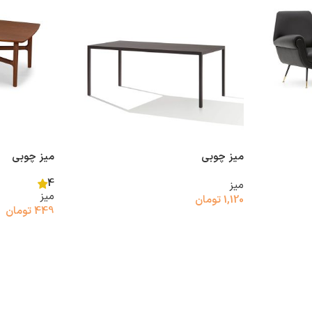
میز چوبی
میز چوبی
4
میز
میز
1,120
تومان
449
تومان
افزودن به سبد خرید
افزودن به سب