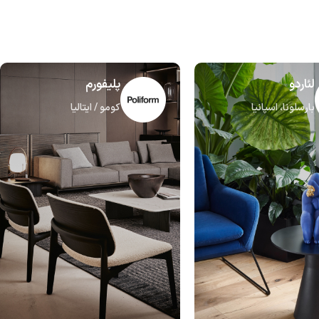
لئاردو
پلیفورم
بارسلونا، اسپانیا
کومو / ایتالیا