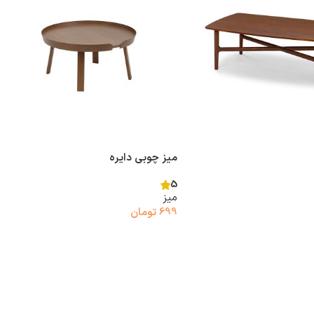
میز چوبی دایره
5
میز
699
تومان
د خرید
افزودن به سبد خرید