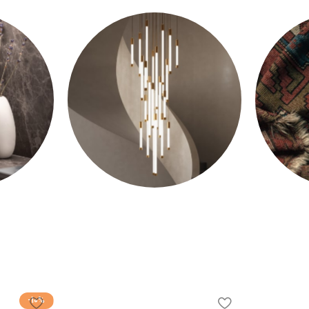
صندلی
صندلی
لوستر
دکور
-10%