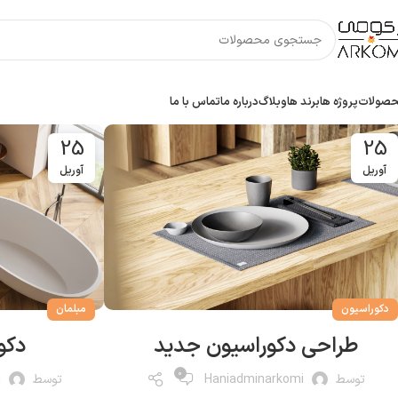
صولات
پروژه ها
برند‌ ها
وبلاگ
درباره ما
تماس با ما
25
25
آوریل
آوریل
دکوراسیون
مبلمان
طراحی دکوراسیون جدید
دکو
0
توسط
Haniadminarkomi
توسط
i