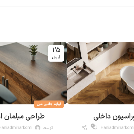
25
آوریل
لوازم جانبی مبل
راسیون داخلی
طراحی مبلمان اد
0
Haniadminarkom
توسط
Haniadminarkomi