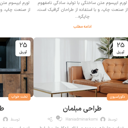
لورم ایپسوم متن ساختگی با تولید سادگی نامفهوم
لورم ایپسوم متن
از صنعت چاپ، و با استفاده از طراحان گرافیک است،
از صنعت چاپ، و ب
چاپگره...
ادامه مطلب
25
25
آوریل
آوریل
دکوراسیون
تخت خواب
طراحی مبلمان
طر
0
توسط
Haniadminarkomi
توسط
i