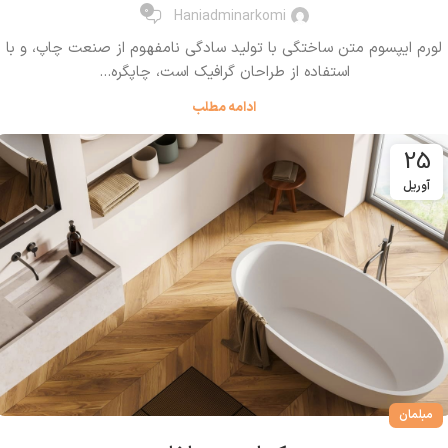
0
Haniadminarkomi
لورم ایپسوم متن ساختگی با تولید سادگی نامفهوم از صنعت چاپ، و با
استفاده از طراحان گرافیک است، چاپگره...
ادامه مطلب
25
آوریل
مبلمان