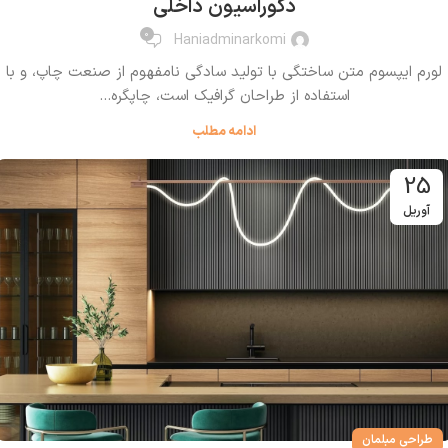
دکوراسیون داخلی
0
Haniadminarkomi
لورم ایپسوم متن ساختگی با تولید سادگی نامفهوم از صنعت چاپ، و با
استفاده از طراحان گرافیک است، چاپگره...
ادامه مطلب
25
آوریل
طراحی مبلمان