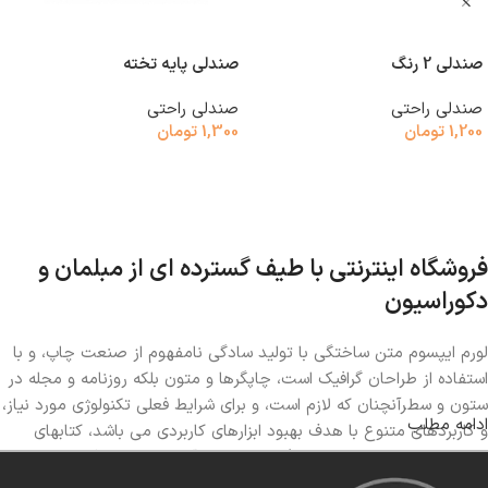
صندلی 2 رنگ
صندلی پایه تخته
صندلی راحتی
صندلی راحتی
1,200
تومان
1,300
تومان
افزودن به سبد خرید
افزودن به سبد خرید
فروشگاه اینترنتی با طیف گسترده ای از مبلمان و
دکوراسیون
لورم ایپسوم متن ساختگی با تولید سادگی نامفهوم از صنعت چاپ، و با
استفاده از طراحان گرافیک است، چاپگرها و متون بلکه روزنامه و مجله در
ستون و سطرآنچنان که لازم است، و برای شرایط فعلی تکنولوژی مورد نیاز،
ادامه مطلب
و کاربردهای متنوع با هدف بهبود ابزارهای کاربردی می باشد، کتابهای
زیادی در شصت و سه درصد گذشته حال و آینده، شناخت فراوان جامعه
و متخصصان را می طلبد، تا با نرم افزارها شناخت بیشتری را برای طراحان