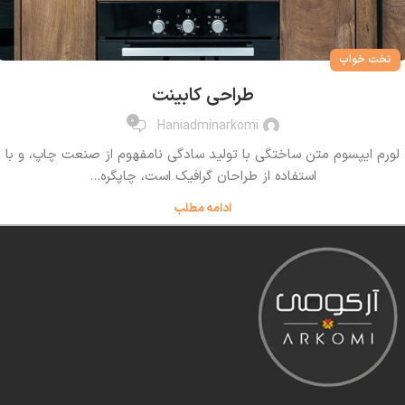
تخت خواب
طراحی کابینت
0
Haniadminarkomi
لورم ایپسوم متن ساختگی با تولید سادگی نامفهوم از صنعت چاپ، و با
استفاده از طراحان گرافیک است، چاپگره...
ادامه مطلب