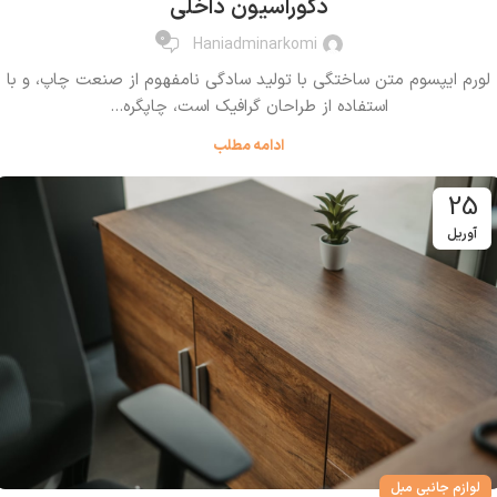
دکوراسیون داخلی
0
Haniadminarkomi
لورم ایپسوم متن ساختگی با تولید سادگی نامفهوم از صنعت چاپ، و با
استفاده از طراحان گرافیک است، چاپگره...
ادامه مطلب
25
آوریل
لوازم جانبی مبل