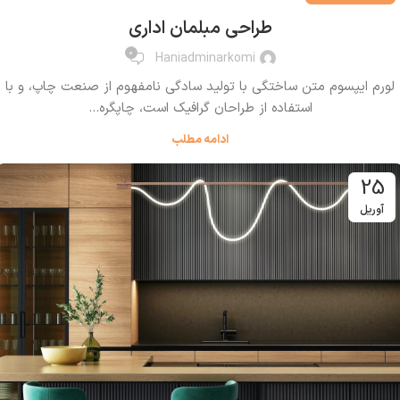
طراحی مبلمان اداری
0
Haniadminarkomi
لورم ایپسوم متن ساختگی با تولید سادگی نامفهوم از صنعت چاپ، و با
استفاده از طراحان گرافیک است، چاپگره...
ادامه مطلب
25
آوریل