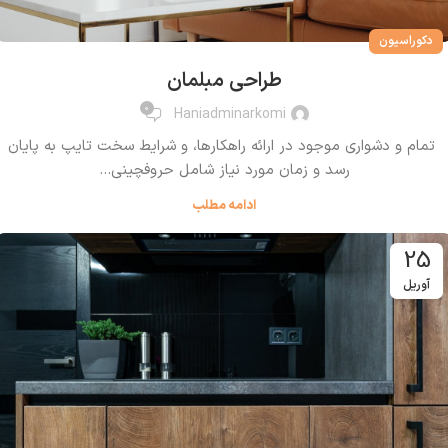
دکوراسیون
طراحی مبلمان
0
Haniadminarkomi
تمام و دشواری موجود در ارائه راهکارها، و شرایط سخت تایپ به پایان
رسد و زمان مورد نیاز شامل حروفچینی...
ادامه مطلب
25
آوریل