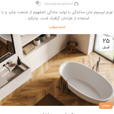
0
Haniadminarkomi
لورم ایپسوم متن ساختگی با تولید سادگی نامفهوم از صنعت چاپ، و با
استفاده از طراحان گرافیک است، چاپگره...
ادامه مطلب
25
آوریل
مبلمان